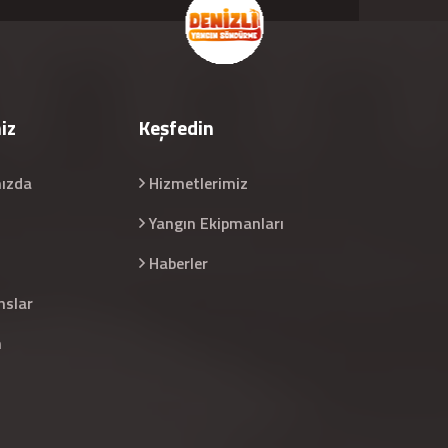
iz
Keşfedin
ızda
Hizmetlerimiz
Yangın Ekipmanları
Haberler
nslar
m