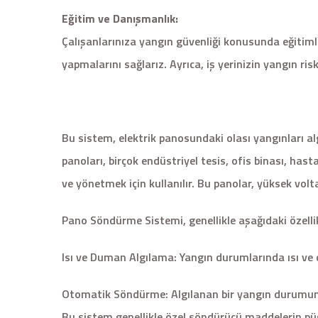
Eğitim ve Danışmanlık:
Çalışanlarınıza yangın güvenliği konusunda eğitim
yapmalarını sağlarız. Ayrıca, iş yerinizin yangın ri
Bu sistem, elektrik panosundaki olası yangınları a
panoları, birçok endüstriyel tesis, ofis binası, has
ve yönetmek için kullanılır. Bu panolar, yüksek voltaj
Pano Söndürme Sistemi, genellikle aşağıdaki özellikl
Isı ve Duman Algılama: Yangın durumlarında ısı ve d
Otomatik Söndürme: Algılanan bir yangın durumun
Bu sistem genellikle özel söndürücü maddelerin pü