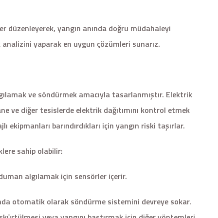
ler düzenleyerek, yangın anında doğru müdahaleyi
sk analizini yaparak en uygun çözümleri sunarız.
lgılamak ve söndürmek amacıyla tasarlanmıştır. Elektrik
tane ve diğer tesislerde elektrik dağıtımını kontrol etmek
lı ekipmanları barındırdıkları için yangın riski taşırlar.
ere sahip olabilir:
uman algılamak için sensörler içerir.
da otomatik olarak söndürme sistemini devreye sokar.
skürtülmesi veya yangını bastırmak için diğer yöntemleri