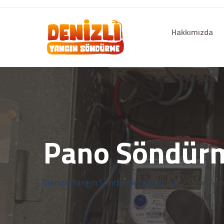
Hakkımızda
Pano Söndürm
Denizli Yangın Söndürme Sistemleri
> Pano Sön